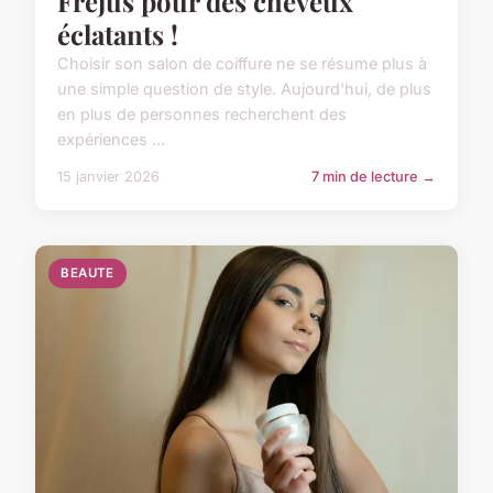
Fréjus pour des cheveux
éclatants !
Choisir son salon de coiffure ne se résume plus à
une simple question de style. Aujourd'hui, de plus
en plus de personnes recherchent des
expériences ...
15 janvier 2026
7 min de lecture →
BEAUTE