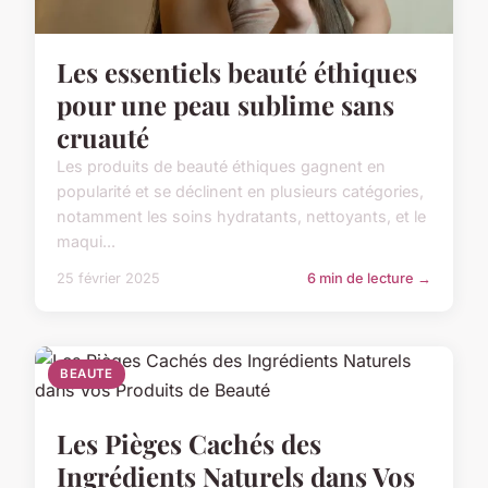
Les essentiels beauté éthiques
pour une peau sublime sans
cruauté
Les produits de beauté éthiques gagnent en
popularité et se déclinent en plusieurs catégories,
notamment les soins hydratants, nettoyants, et le
maqui...
25 février 2025
6 min de lecture →
BEAUTE
Les Pièges Cachés des
Ingrédients Naturels dans Vos