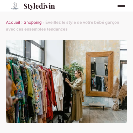
Styledivin
Accueil
›
Shopping
›
Éveillez le style de votre bébé garçon
avec ces ensembles tendances