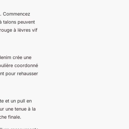
ue. Commencez
 à talons peuvent
ouge à lèvres vif
 denim crée une
doulière coordonné
ant pour rehausser
te et un pull en
ur une tenue à la
che finale.