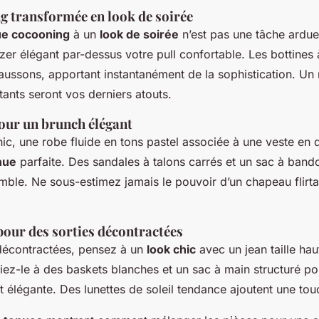
g transformée en look de soirée
ue cocooning
à un
look de soirée
n’est pas une tâche ard
azer élégant par-dessus votre pull confortable. Les bottines
ussons, apportant instantanément de la sophistication. Un r
tants seront vos derniers atouts.
ur un brunch élégant
ic, une robe fluide en tons pastel associée à une veste en
nue
parfaite. Des sandales à talons carrés et un sac à ban
mble. Ne sous-estimez jamais le pouvoir d’un chapeau flirt
our des sorties décontractées
 décontractées, pensez à un
look chic
avec un jean taille hau
ez-le à des baskets blanches et un sac à main structuré po
t élégante. Des lunettes de soleil tendance ajoutent une tou