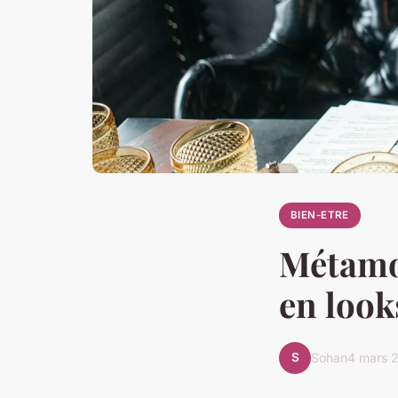
BIEN-ETRE
Métamo
en look
S
Sohan
4 mars 