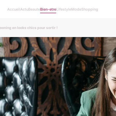
Accueil
Actu
Beaute
Bien-etre
Lifestyle
Mode
Shopping
ning en looks chics pour sortir !