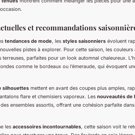
 tenues
montrent comment mélanger les pièces pour une al
 occasion.
ctuelles et recommandations saisonnièr
es
tendances de mode
, les
styles saisonniers
évoluent rap
uvelles pistes à explorer. Pour cette saison, les couleurs à
es terreuses, parfaites pour un look automnal chaleureux. L’
fondes comme le bordeaux ou l’émeraude, qui évoquent un
 silhouettes
mettent en avant des coupes plus amples, rapp
ntalons flare et chemisiers vaporeux. Les
nouveautés de 
 des ensembles assortis, offrant une cohésion parfaite dans
ne les
accessoires incontournables
, cette saison voit le r
elles pour structurer une tenue. Des foulards en soie légers, 