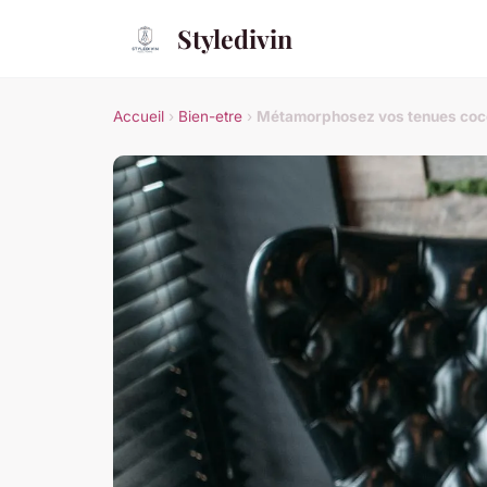
Styledivin
Accueil
›
Bien-etre
›
Métamorphosez vos tenues cocoo