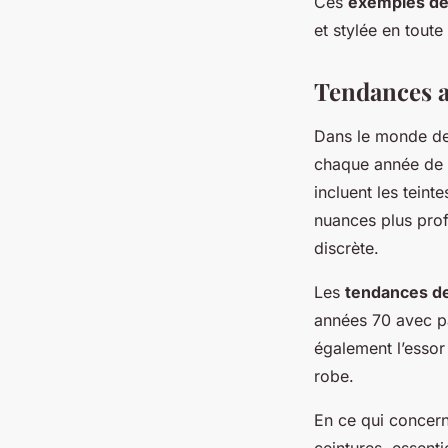
Ces
exemples de
et stylée en toute
Tendances a
Dans le monde d
chaque année de no
incluent les teint
nuances plus pro
discrète.
Les
tendances de
années 70 avec pa
également l’essor
robe.
En ce qui concer
ceintures, essenti