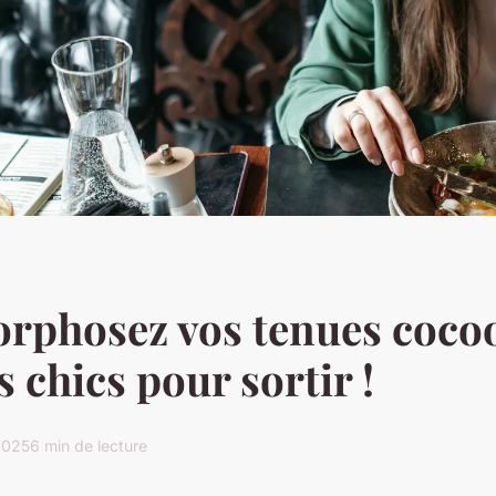
rphosez vos tenues coco
s chics pour sortir !
2025
6 min de lecture