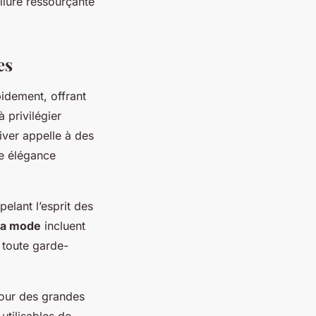
lure ressourçante
es
idement, offrant
 privilégier
hiver appelle à des
e élégance
elant l’esprit des
la mode
incluent
 toute garde-
etour des grandes
utilisables de