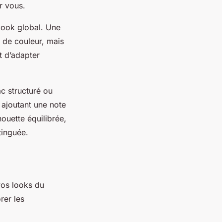
ur vous.
 look global. Une
 de couleur, mais
t d’adapter
c structuré ou
 ajoutant une note
houette équilibrée,
tinguée.
vos looks du
rer les